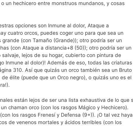
r, o un hechicero entre monstruos mundanos, y cosas
stras opciones son Inmune al dolor, Ataque a
hay cuatro orcos, puedes coger uno para que sea un
 grande (con Tamaño (Grande)); otro podría ser un
has (con Ataque a distancia+8 (50)); otro podría ser un
o salvaje, lejos de su hogar, cubierto con pintura de
go Inmune al dolor)! Además de eso, todas las criaturas
ágina 310. Así que quizás un orco también sea un Bruto
s de élite (puede que un Orco negro), o quizás uno es el
ra!).
ales están lejos de ser una lista exhaustiva de lo que 
a un chaman orco (con los rasgos Mágico y Hechicero).
(con los rasgos Frenesí y Defensa (9+)). ¡O tal vez haya
scos de venenos mortales y ácidos terribles (con los