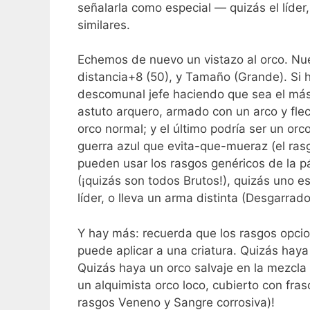
señalarla como especial — quizás el líde
similares.
Echemos de nuevo un vistazo al orco. Nue
distancia+8 (50), y Tamaño (Grande). Si 
descomunal jefe haciendo que sea el más
astuto arquero, armado con un arco y flec
orco normal; y el último podría ser un orc
guerra azul que evita-que-mueraz (el ras
pueden usar los rasgos genéricos de la p
(¡quizás son todos Brutos!), quizás uno e
líder, o lleva un arma distinta (Desgarrado
Y hay más: recuerda que los rasgos opcion
puede aplicar a una criatura. Quizás hay
Quizás haya un orco salvaje en la mezcla 
un alquimista orco loco, cubierto con fra
rasgos Veneno y Sangre corrosiva)!