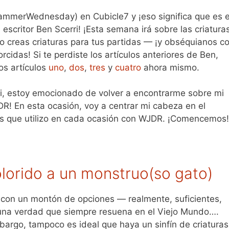
mmerWednesday) en Cubicle7 y ¡eso significa que es e
scritor Ben Scerri! ¡Esta semana irá sobre las criaturas
 creas criaturas para tus partidas — ¡y obséquianos c
rcidas! Si te perdiste los artículos anteriores de Ben,
os artículos
uno
,
dos
,
tres
y
cuatro
ahora mismo.
rri, estoy emocionado de volver a encontrarme sobre mi
R! En esta ocasión, voy a centrar mi cabeza en el
odos que utilizo en cada ocasión con WJDR. ¡Comencemos!
lorido a un monstruo(so gato)
e con un montón de opciones — realmente, suficientes,
na verdad que siempre resuena en el Viejo Mundo….
bargo, tampoco es ideal que haya un sinfín de criaturas