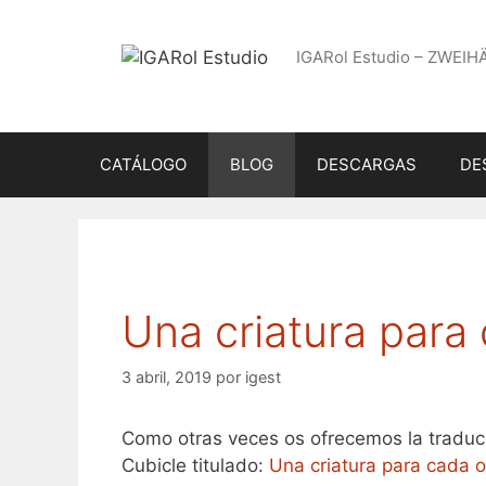
Saltar
al
IGARol Estudio – ZWEIH
contenido
CATÁLOGO
BLOG
DESCARGAS
DE
Una criatura para
3 abril, 2019
por
igest
Como otras veces os ofrecemos la traduc
Cubicle titulado:
Una criatura para cada 