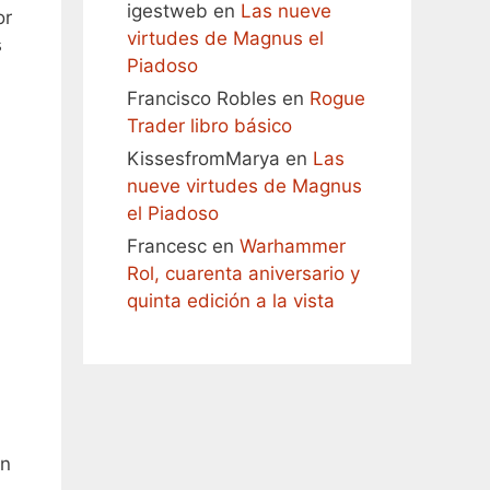
igestweb
en
Las nueve
or
virtudes de Magnus el
s
Piadoso
Francisco Robles
en
Rogue
Trader libro básico
KissesfromMarya
en
Las
nueve virtudes de Magnus
el Piadoso
Francesc
en
Warhammer
Rol, cuarenta aniversario y
quinta edición a la vista
on