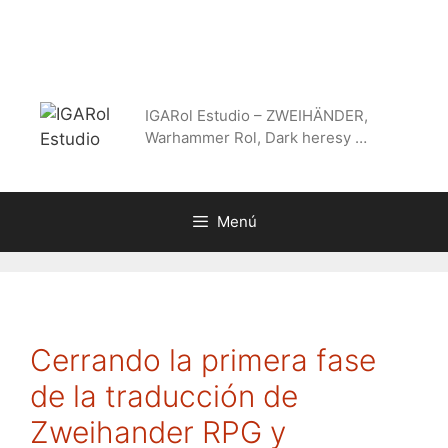
Saltar
al
contenido
IGARol Estudio – ZWEIHÄNDER,
Warhammer Rol, Dark heresy …
Menú
Cerrando la primera fase
de la traducción de
Zweihander RPG y