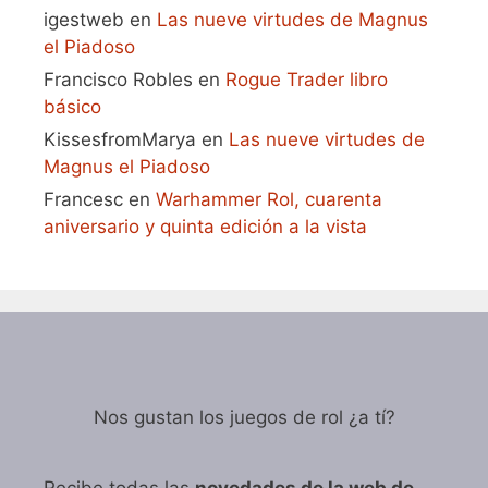
igestweb
en
Las nueve virtudes de Magnus
el Piadoso
Francisco Robles
en
Rogue Trader libro
básico
KissesfromMarya
en
Las nueve virtudes de
Magnus el Piadoso
Francesc
en
Warhammer Rol, cuarenta
aniversario y quinta edición a la vista
Nos gustan los juegos de rol ¿a tí?
Recibe todas las
novedades de la web de