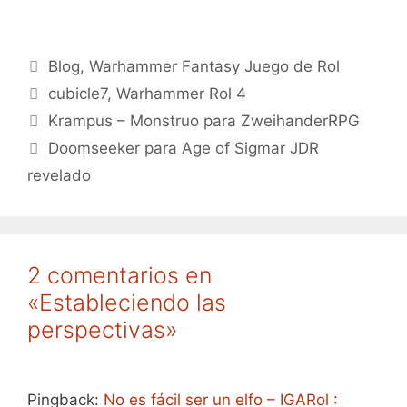
Categorías
Blog
,
Warhammer Fantasy Juego de Rol
Etiquetas
cubicle7
,
Warhammer Rol 4
Krampus – Monstruo para ZweihanderRPG
Doomseeker para Age of Sigmar JDR
revelado
2 comentarios en
«Estableciendo las
perspectivas»
Pingback:
No es fácil ser un elfo – IGARol :