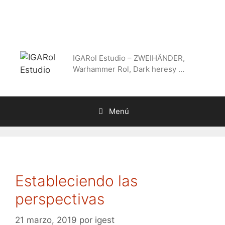
Saltar
al
contenido
IGARol Estudio – ZWEIHÄNDER,
Warhammer Rol, Dark heresy …
Menú
Estableciendo las
perspectivas
21 marzo, 2019
por
igest